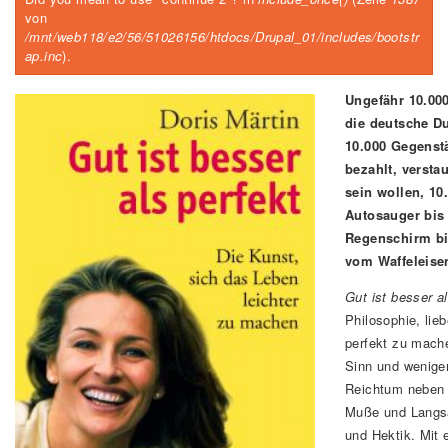
von
/mnt/web118/e2/56/51026156/htdocs/Drupal_01/includes/bootstr
ap.inc
).
Ungefähr 10.00
die deutsche Du
10.000 Gegenstä
bezahlt, versta
sein wollen, 1
Autosauger bis
Regenschirm bi
vom Waffeleise
Gut ist besser a
Philosophie, lieb
perfekt zu mache
Sinn und weniger
Reichtum neben 
Muße und Langs
und Hektik. Mit