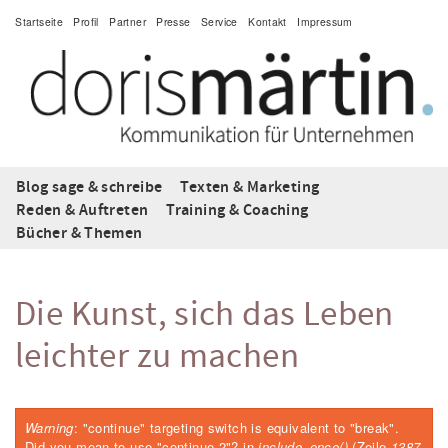
J
Startseite
Profil
Partner
Presse
Service
Kontakt
Impressum
u
m
p
t
o
N
a
v
i
Blog sage & schreibe
Texten & Marketing
g
Reden & Auftreten
Training & Coaching
a
Bücher & Themen
t
i
o
n
Die Kunst, sich das Leben
leichter zu machen
Warning
: "continue" targeting switch is equivalent to "break".
Fehlermeldung
Did you mean to use "continue 2"? in
include_once()
(Zeile
1387